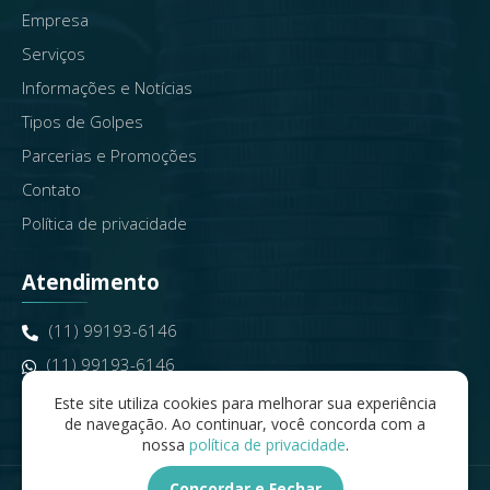
Empresa
Serviços
Informações e Notícias
Tipos de Golpes
Parcerias e Promoções
Contato
Política de privacidade
Atendimento
(11) 99193-6146​
(11) 99193-6146
contato@seniorinveste.com.br
Este site utiliza cookies para melhorar sua experiência
de navegação. Ao continuar, você concorda com a
nossa
política de privacidade
.
Concordar e Fechar