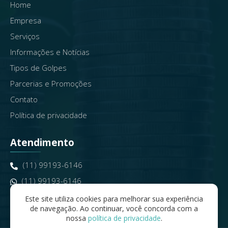
Home
Empresa
Serviços
Informações e Notícias
Tipos de Golpes
Parcerias e Promoções
Contato
Política de privacidade
Atendimento
(11) 99193-6146​
(11) 99193-6146
contato@seniorinveste.com.br
Este site utiliza cookies para melhorar sua experiência
de navegação. Ao continuar, você concorda com a
nossa
política de privacidade
.