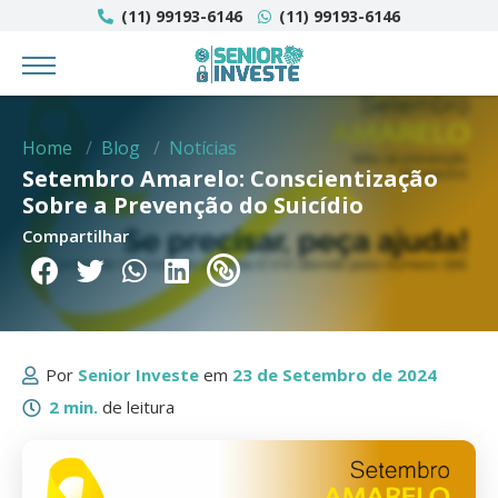
(11) 99193-6146​
(11) 99193-6146
Home
Blog
Notícias
Setembro Amarelo: Conscientização
Sobre a Prevenção do Suicídio
Compartilhar
Por
Senior Investe
em
23 de Setembro de 2024
2 min.
de leitura